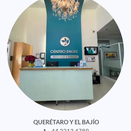
QUERÉTARO Y EL BAJÍO
📞 44 2213 4789